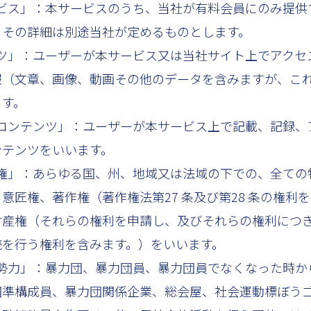
サービス」：本サービスのうち、当社が有料会員にのみ提
、その詳細は別途当社が定めるものとします。
テンツ」：ユーザーが本サービス又は当社サイト上でアク
報（文章、画像、動画その他のデータを含みますが、これ
ます。
ザーコンテンツ」：ユーザーが本サービス上で記載、記録
ンテンツをいいます。
財産権」：あらゆる国、州、地域又は法域の下での、全て
意匠権、著作権（著作権法第27 条及び第28 条の権利を
財産権（それらの権利を申請し、及びそれらの権利につき
続を行う権利を含みます。）をいいます。
会的勢力」：暴力団、暴力団員、暴力団員でなくなった時
団準構成員、暴力団関係企業、総会屋、社会運動標ぼうゴ