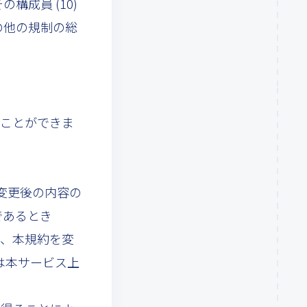
成員 (10)
の他の規制の総
ることができま
、変更後の内容の
であるとき
に、本規約を変
は本サービス上