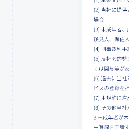
(2) 当社に
場合
(3) 未成年
後見人、保佐
(4) 刑事裁
(5) 反社会
くは関与等が
(6) 過去に
ビスの登録を
(7) 本規約
(8) その他
3 未成年者が
ー登録を申請