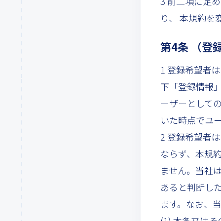
3 前二項に定
り、 本規約を
第4条 （登
1 登録希望者
下「登録情報
ーザーとして
いた時点でユ
2 登録希望者
ならず、本規
ません。当社
あると判断し
ます。なお、
(1) 本条又