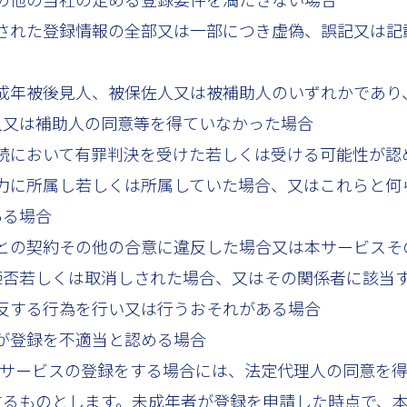
提供された登録情報の全部又は一部につき虚偽、誤記又は
者、成年被後見人、被保佐人又は被補助人のいずれかであ
人又は補助人の同意等を得ていなかった場合
判手続において有罪判決を受けた若しくは受ける可能性が
的勢力に所属し若しくは所属していた場合、又はこれらと
ある場合
当社との契約その他の合意に違反した場合又は本サービス
拒否若しくは取消しされた場合、又はその関係者に該当
に違反する行為を行い又は行うおそれがある場合
当社が登録を不適当と認める場合
本サービスの登録をする場合には、法定代理人の同意を
するものとします。未成年者が登録を申請した時点で、