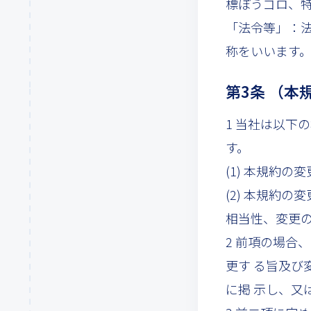
標ぼうゴロ、特
「法令等」：
称をいいます
第3条 （本
1 当社は以下
す。
(1) 本規約
(2) 本規約
相当性、変更
2 前項の場合
更す る旨及
に掲 示し、又