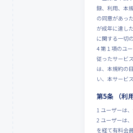
録、利用、本
の同意があっ
が成年に達し
に関する一切
4 第１項のユ
従ったサービ
は、本規約の
い、本サービ
第5条 （利
1 ユーザーは
2 ユーザーは
を経て有料会