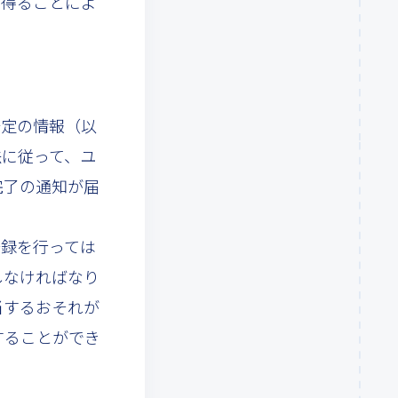
を得ることによ
一定の情報（以
法に従って、ユ
完了の通知が届
登録を行っては
しなければなり
当するおそれが
することができ
。