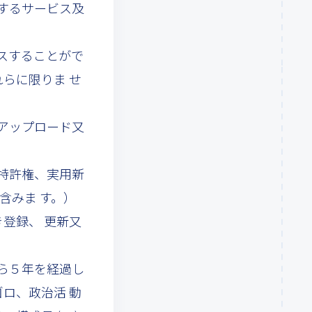
供するサービス及
セスすることがで
らに限りま せ
、アップロード又
の特許権、実用新
含みま す。）
登録、 更新又
から５年を経過し
ロ、政治活 動