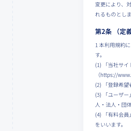
変更により、
れるものとし
第2条 （定
1 本利用規約
す。
(1) 「当社
（https://ww
(2) 「登録
(3) 「ユー
人・法人・団
(4) 「有料
をいいます。