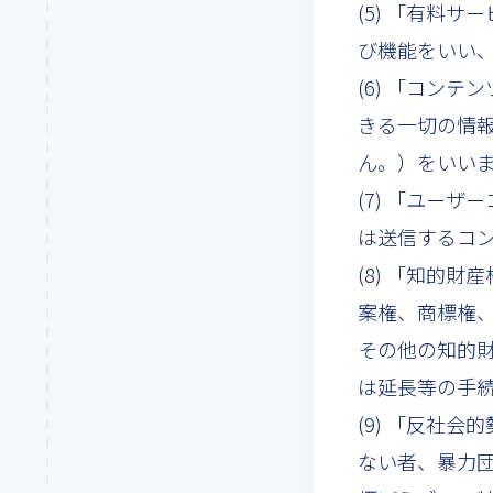
(5) 「有料
び機能をいい
(6) 「コン
きる一切の情
ん。）をいい
(7) 「ユー
は送信するコ
(8) 「知的
案権、商標権、
その他の知的
は延長等の手
(9) 「反社
ない者、暴力